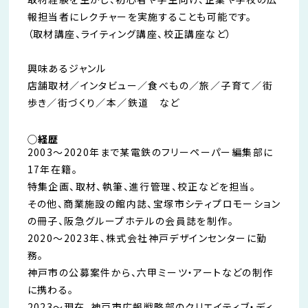
報担当者にレクチャーを実施することも可能です。
（取材講座、ライティング講座、校正講座など）
興味あるジャンル
店舗取材／インタビュー／食べもの／旅／子育て／街
歩き／街づくり／本／鉄道 など
◯経歴
2003〜2020年まで某電鉄のフリーペーパー編集部に
17年在籍。
特集企画、取材、執筆、進行管理、校正などを担当。
その他、商業施設の館内誌、宝塚市シティプロモーション
の冊子、阪急グループホテルの会員誌を制作。
2020〜2023年、株式会社神戸デザインセンターに勤
務。
神戸市の公募案件から、六甲ミーツ・アートなどの制作
に携わる。
2023〜現在、神戸市広報戦略部のクリエイティブ・ディ