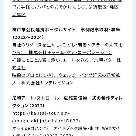
でお手軽に。パパとのおでかけにも◎」＠須磨区・灘区・
兵庫区
神戸市公民連携ポータルサイト 事例記事取材・執筆
（2022〜2024）
自社のリソースを生かし、こども・若者ケアラーの未来を
ひらく／株式会社チャーム・ケア・コーポレーション
妊婦にとことん寄り添い、エールを送る／六甲バター株
式会社
映像のプロとして挑む、ウェルビーイング研究の認知拡
大／株式会社サンテレビジョン
尼崎アート・ストロール 広報宣伝物一式の制作ディレ
クション（2022）
https://kansai-tourism-
amagasaki.jp/artstroll2022/
オモイdeゴハン#2 ガイドブック編集・制作、Webサイ
トディレクション（2022-2023）