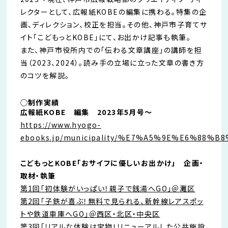
レクターとして、広報紙KOBEの編集に携わる。特集の企
画、ディレクション、校正を担当。その他、神戸市子育てサ
イト「こどもっとKOBE」にて、お出かけ記事も執筆。
また、神戸市役所内での「伝わる文章講座」の講師を担
当（2023、2024）。読み手の立場に立った文章の書き方
のコツを解説。
◯制作実績
広報紙KOBE 編集 2023年5月号〜
https://www.hyogo-
ebooks.jp/municipality/%E7%A5%9E%E6%88%B
こどもっとKOBE「おサイフに優しいお出かけ」 企画・
取材・執筆
第1回「初体験がいっぱい！親子で銭湯へGO」＠灘区
第2回「子鉄が喜ぶ！無料で見られる、新幹線レアスポッ
トや鉄道車庫へGO」＠西区・北区・中央区
第3回「リアルな体験は宝物！リニューアルした公共施設