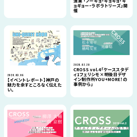
漁業 「ノーギョ・ギョギョ・ギ
ョギョー・ラボラトリーズ」開
催
2020.02.20
CROSS vol.4「ケーススタデ
ィ1フェリシモ×明後日デザ
2020.03.06
イン制作所YOU+MORE！の
【イベントレポート】神戸の
事例から」
魅力を余すところなく伝えた
い。