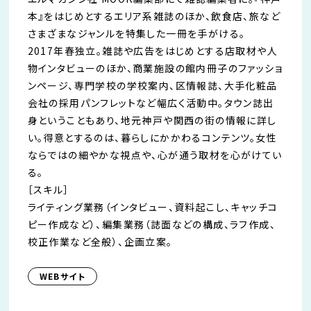
本』をはじめとするエリア系雑誌のほか、飲食店、旅など
さまざまなジャンルを特集した一冊を手がける。
2017年春独立。雑誌や広告をはじめとする店取材や人
物インタビューのほか、商業施設の館内冊子のファッショ
ンページ、専門学校の学校案内、区情報誌、大手化粧品
会社の採用パンフレットなど幅広く活動中。タウン誌出
身ということもあり、地元神戸や関西の街の情報に詳し
い。得意とするのは、暮らしにかかわるコンテンツ。女性
ならではの細やかな視点や、心が通う取材を心がけてい
る。
［スキル］
ライティング業務（インタビュー、資料起こし、キャッチコ
ピー作成など）、編集業務（誌面などの構成、ラフ作成、
校正作業など全般）、企画立案。
WEBサイト