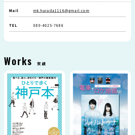
Mail
mk.harada1116@gmail.com
TEL
080-4025-7686
Works
実績