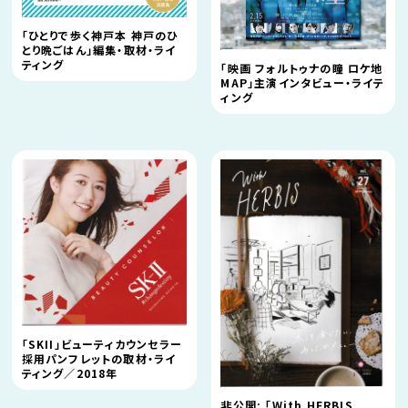
「ひとりで歩く神戸本 神戸のひ
とり晩ごはん」編集・取材・ライ
ティング
「映画 フォルトゥナの瞳 ロケ地
MAP」主演インタビュー・ライテ
ィング
「SKII」ビューティカウンセラー
採用パンフレットの取材・ライ
ティング／2018年
非公開: 「With HERBIS