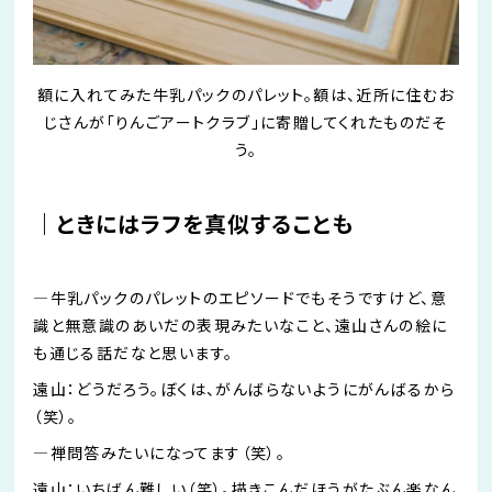
額に入れてみた牛乳パックのパレット。額は、近所に住むお
じさんが「りんごアートクラブ」に寄贈してくれたものだそ
う。
｜ときにはラフを真似することも
―
牛乳パックのパレットのエピソードでもそうですけど、意
識と無意識のあいだの表現みたいなこと、遠山さんの絵に
も通じる話だなと思います。
遠山：どうだろう。ぼくは、がんばらないようにがんば
る
から
（笑）。
―
禅問答みたいに
なってます
（笑）。
遠山：いちばん難しい（笑）。描きこんだほうがた
ぶん楽
なん