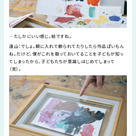
―
たしかにいい感じ。絵ですね。
遠山：でしょ。額に入れて
飾られてたり
したら作品
ぽい
もん
ね。だけど、僕がこれを取って
おいてる
ことを子どもが知っ
てしまったか
ら、子どもたちが意識しはじめてしまって
（笑）。