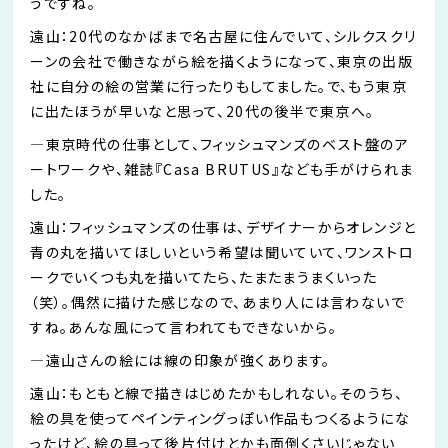
うですね。
遠山：
20
代のなかばまで名古屋に住んでいて、シルクスクリ
ーンの会社で働きながら絵を描くようになって、東京の出版
社に自分の絵の営業に行ったりも
してました
。で、もう東京
に出たほうが早いなと思って、
20
代の後半で東京へ。
―
東京時代の仕事として、フィッシュマンズのベスト盤のア
ートワークや、雑誌『
Casa BRUTUS
』なども手がけられま
した。
遠山：フィ
ッシュマンズの仕事は、デザイナーからオレンジと
青の丸を描いてほしいという希望は聞いていて、ワンストロ
ークでいくつも丸を
描いてたら
、たまたまうまくいった
（笑）。偶然に描けた感じなので、あまり人には言わないで
すね。あんな風に
って
言われてもできないから。
―遠山さんの絵には線の印象が強くあります。
遠山：もともと線で描きはじめたかもしれない。そのうち、
絵の具を使ってペインティングっぽい作品もつくるようにな
ったけど、絵の具って後片付けとかも面倒くさいじゃない