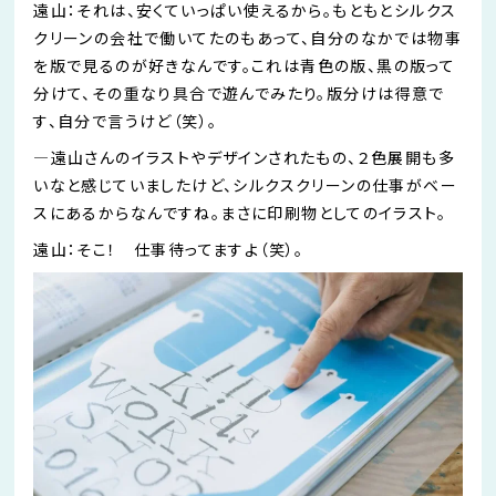
遠山：それは、安くていっぱい使えるから。もともとシルクス
クリーンの会社で
働いてたのも
あって、自分のなかでは物事
を版で見るのが好き
なん
です。これは青色の版、黒の版って
分けて、その重なり具合で遊んで
みたり
。版分けは得意で
す、自分で言うけど（笑）。
―
遠山さんの
イラストやデザインされたもの、２色展開も多
いなと感じていましたけど、シルクスクリーンの仕事がベー
スにあるから
なん
ですね。まさに印刷物としてのイラスト。
遠山：そこ！ 仕事待ってますよ（笑）。