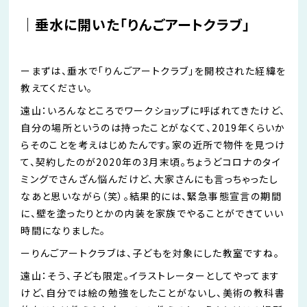
｜
垂水に開いた「りんごアートクラブ」
ー
まずは、垂水で「りんごアートクラブ」を開校された経緯を
教えてください。
遠山：いろんなところでワークショップに呼ばれてきたけど、
自分の場所というのは持ったことがなくて、
2019
年くらいか
らその
ことを考えはじめた
ん
です。家の近所で物件を見つけ
て、契約したのが
2020
年の
3
月末頃。
ちょうどコロナのタイ
ミングでさんざん悩んだけど、大家さんにも言っちゃったし
なあと思いながら（笑）。結果的には、緊急事態宣言の期間
に、壁を
塗ったりとかの
内装を家族でやることができていい
時間になりました。
ー
りんごアートクラブは、子どもを対象にした教室ですね。
遠山：そう、子ども限定。イラストレーターとして
やってます
けど
、自分では絵の勉強をしたことがないし、美術の教科書