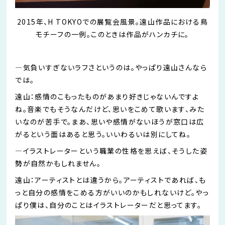
2015年、H TOKYOでの展覧会風景。遠山作品における鳥
モチーフの一例。このときは作品がハンカチに。
―
気負いすぎないラフさというのは。やっぱり遠山さんなら
では。
遠山：感情のこもったものがあまり好きじゃない
ん
ですよ
ね。音楽でもそう
なん
だけど、思いをこめて歌います、みた
いなのが苦手で。まあ、思いや感情がないほうが窓口は広
がるという面はあると思う。いいわるいは別にしてね。
―
イラストレーターという職業の性格を思えば、そうした姿
勢が自然かもしれません。
遠山：アーティストとは違うから。アーティストであれば、も
っと自分の感情をこめる方がいいのかもしれないけど。やっ
ぱり僕は、自分のことはイラストレーターだと
思ってます
。