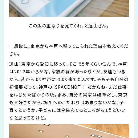
この版の重なりを見てくれ、と遠山さん。
―
最後に、東京から神戸へ移ってこられた理由を教えてくだ
さい。
遠山：東京から愛知に移って、そこで５年くらい住んで、神戸
は
2012
年からかな。家族の縁が
あったりとか
、友達もいる
から、昔からよく神戸にはよく
来てたんです
。そもそも自分の
初個展だって、神戸の「
S
PACEMOTH
」だからね。まだ仕事
をはじめたばかりの頃。まあ、自分の実家は岐阜だし、東京
も大好きだから、場所へのこだわりはあまりないかな。子
育てというか、子どもには今
住んでる
ところがちょうどいい
なと
思ってるけど
。