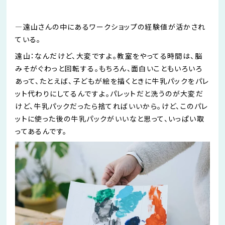
―
遠山さんの中にあるワークショップの経験値が活かされ
ている。
遠山：なんだけど、大変ですよ。教室を
やってる
時間は、脳
みそがぐわっと
回転する。もちろん、面白いこともいろいろ
あって、たとえば、子どもが絵を描くときに牛乳パックをパレ
ット代わりに
してるんですよ
。パレットだと洗うのが大変だ
けど、牛乳パックだったら捨てればいいから。けど、このパレ
ットに使った後の牛乳パックがいいなと思って、いっぱい取
ってある
ん
です。