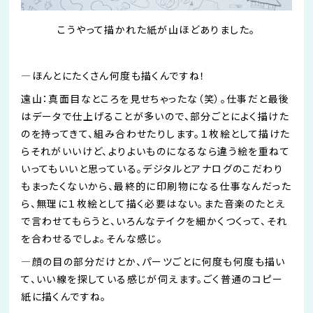
こうやって描かれた紙が山ほどありました。
―
ほんとにたくさん何度も描く
ん
ですね！
遠山：真面目なところを見せちゃったな（笑）。仕事だと最後
はデータで仕上げることが多いので、部分ごとによく描けた
のを持ってきて、組み合わせたりします。１枚絵として描けた
らそれがいいけど、よりよいものになるなら違う絵を重ねて
いってもいいと思っている。デジタルとアナログのこだわり
もまったくないから、最終的に印刷物になる仕事
なん
だった
ら、無理に１枚絵と
して描く必要はない。また音楽のたとえ
で言わせてもらうと、いろんなテイクを細かくつくって、それ
を合わせるでしょ。そんな感じ。
―
顔の目の部分だけとか、パーツごとに
何度も何度も
描い
て、いい線を探している感じが伺えます。ごく普通のコピー
紙に描く
ん
ですね。