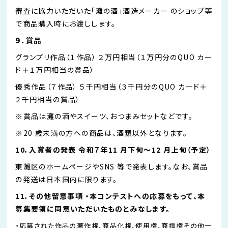
審査に協⼒いただいた「灘の酒」酒造メーカー のショップ等
で商品購入時にお渡しします。
９．賞品
グランプリ作品（１作品） ２万円相当（１万円分のQUO カー
ド＋１万円相当の賞品）
優秀作品（７作品） ５千円相当（３千円分のQUO カード＋
２千円相当の賞品）
※賞品は灘の酒やスイーツ、おつまみセットなどです。
※20 歳未満の方への商品は、酒類以外となります。
10．入賞者の発表 令和７年11 月下旬〜12 月上旬（予定）
東灘区のホームページやSNS 等で発表します。なお、賞品
の発送は日本国内に限ります。
11．その他留意事項 ・本コンテストへの応募をもって、本
募集要領に同意いただいたものとみなします。
・応募された作品の著作権、商品化権、使用権、商標権その他一