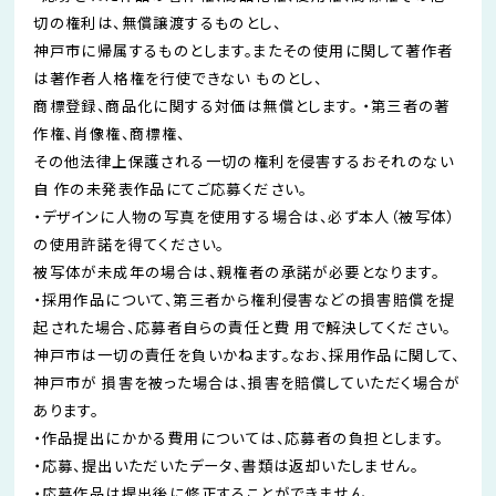
切の権利は、無償譲渡するものとし、
神⼾市に帰属するものとします。またその使用に関して著作者
は著作者人格権を⾏使できない ものとし、
商標登録、商品化に関する対価は無償とします。 ・第三者の著
作権、肖像権、商標権、
その他法律上保護される一切の権利を侵害するおそれのない
自 作の未発表作品にてご応募ください。
・デザインに人物の写真を使用する場合は、必ず本人（被写体）
の使用許諾を得てください。
被写体が未成年の場合は、親権者の承諾が必要となります。
・採用作品について、第三者から権利侵害などの損害賠償を提
起された場合、応募者自らの責任と費 用で解決してください。
神⼾市は一切の責任を負いかねます。なお、採用作品に関して、
神⼾市が 損害を被った場合は、損害を賠償していただく場合が
あります。
・作品提出にかかる費用については、応募者の負担とします。
・応募、提出いただいたデータ、書類は返却いたしません。
・応募作品は提出後に修正することができません。