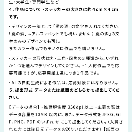
生・大学生・専門学生など
４．作品について ・ステッカーの大きさは約４cm×４cm
です。
・デザインの一部として「灘の酒」の文字を入れてください。
「灘の酒」はアルファベットでも構い ません（「灘の酒」の文
字のみのデザインでも可）。
またカラー作品でもモノクロ作品でも構いません。
・ステッカーの形状は丸・三角・四角の３種類から、いずれ
か１つを選んでデザインしてください。 ・１人何作品でも応
募可能ですが、応募用紙１通につき１作品です。
・AI の自動生成による作品は、応募対象にはなりません。
５．提出形式 データまたは紙面のどちらかで提出してくだ
さい。
【データの場合】 ・推奨解像度 350dpi 以上 ・応募の際は
データ容量を10MB 以内に、また、データ形式をJPEG、GI
F、PNG、PDF のいずれ かにして提出してください。（入賞さ
れた方には後日元データをお送りいただきます） 【紙面の