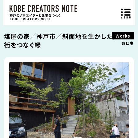
神戸のクリエイターと企業をつなぐ
KOBE CREATORS NOTE
塩屋の家／神戸市／斜面地を生かした建物と
Works
街をつなぐ緑
お仕事