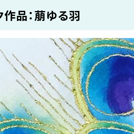
ク作品：萠ゆる羽