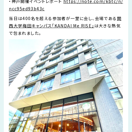
・神戸開催イベントレポート
https://note.com/kbtc/n/
ncc95ed93b43c
当日は400名を超える参加者が一堂に会し、会場である
関
西大学梅田キャンパス「KANDAI Me RISE」
は大きな熱気
で包まれました。