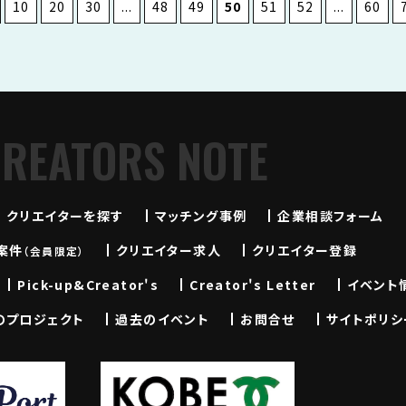
10
20
30
...
48
49
50
51
52
...
60
CREATORS NOTE
クリエイターを探す
マッチング事例
企業相談フォーム
案件
クリエイター求人
クリエイター登録
（会員限定）
Pick-up&Creator's
Creator's Letter
イベント
のプロジェクト
過去のイベント
お問合せ
サイトポリシ