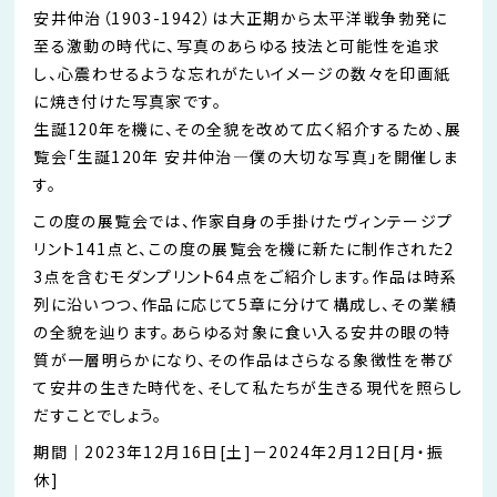
安井仲治（1903-1942）は大正期から太平洋戦争勃発に
至る激動の時代に、写真のあらゆる技法と可能性を追求
し、心震わせるような忘れがたいイメージの数々を印画紙
に焼き付けた写真家です。
生誕120年を機に、その全貌を改めて広く紹介するため、展
覧会｢生誕120年 安井仲治―僕の大切な写真｣を開催しま
す。
この度の展覧会では、作家自身の手掛けたヴィンテージプ
リント141点と、この度の展覧会を機に新たに制作された2
3点を含むモダンプリント64点をご紹介します。作品は時系
列に沿いつつ、作品に応じて5章に分けて構成し、その業績
の全貌を辿ります。あらゆる対象に食い入る安井の眼の特
質が一層明らかになり、その作品はさらなる象徴性を帯び
て安井の生きた時代を、そして私たちが生きる現代を照らし
だすことでしょう。
期間｜2023年12月16日[土]－2024年2月12日[月・振
休]