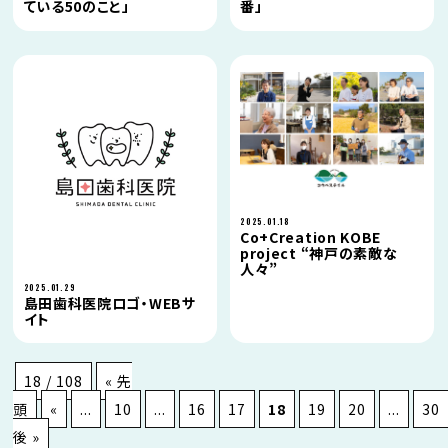
ている50のこと」
番」
2025.01.18
Co+Creation KOBE
project “神戸の素敵な
人々”
2025.01.29
島田歯科医院ロゴ・WEBサ
イト
18 / 108
« 先
頭
«
...
10
...
16
17
18
19
20
...
30
後 »