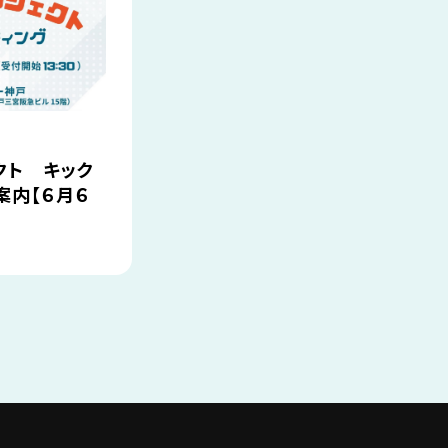
クト キック
案内【６月６