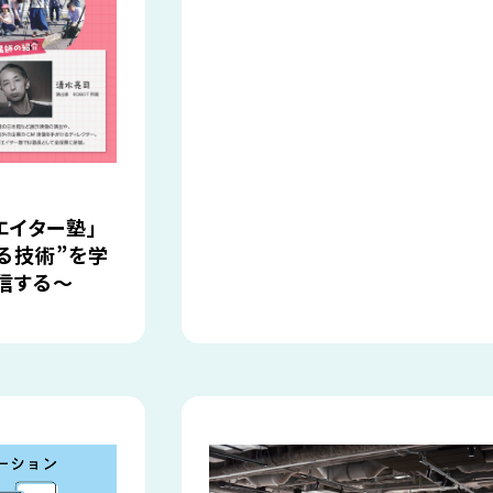
エイター塾」
える技術”を学
信する～